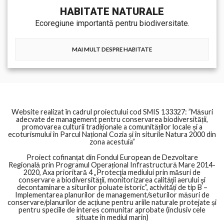
HABITATE NATURALE
Ecoregiune importantă pentru biodiversitate.
MAI MULT DESPRE HABITATE
Website realizat în cadrul proiectului cod SMIS 133327: ”Măsuri
adecvate de management pentru conservarea biodiversității,
promovarea culturii tradiționale a comunităților locale și a
ecoturismului în Parcul Național Cozia și în siturile Natura 2000 din
zona acestuia”
Proiect cofinanțat din Fondul European de Dezvoltare
Regională prin Programul Operațional Infrastructură Mare 2014-
2020, Axa prioritară 4 „Protecţia mediului prin măsuri de
conservare a biodiversităţii, monitorizarea calităţii aerului şi
decontaminare a siturilor poluate istoric”, activități de tip B –
Implementarea planurilor de management/seturilor măsuri de
conservare/planurilor de acțiune pentru ariile naturale protejate și
pentru speciile de interes comunitar aprobate (inclusiv cele
situate în mediul marin)