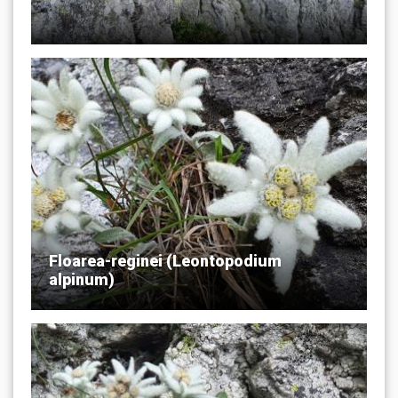
Floarea-reginei (Leontopodium
alpinum)