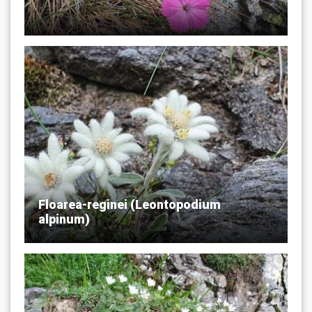
Floarea-reginei (Leontopodium
alpinum)