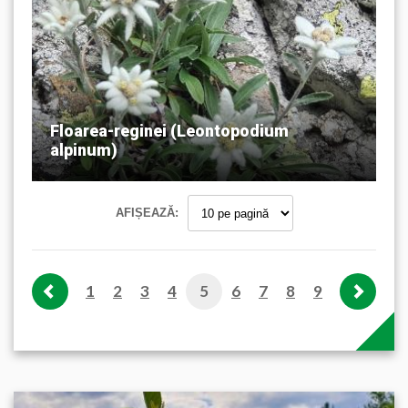
Floarea-reginei (Leontopodium
alpinum)
AFIȘEAZĂ:
1
2
3
4
5
6
7
8
9