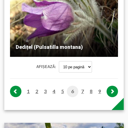
Dedițel (Pulsatilla montana)
AFIȘEAZĂ:
1
2
3
4
5
6
7
8
9