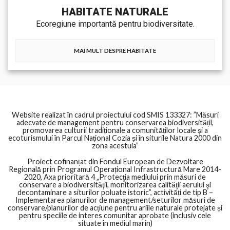
HABITATE NATURALE
Ecoregiune importantă pentru biodiversitate.
MAI MULT DESPRE HABITATE
Website realizat în cadrul proiectului cod SMIS 133327: ”Măsuri
adecvate de management pentru conservarea biodiversității,
promovarea culturii tradiționale a comunităților locale și a
ecoturismului în Parcul Național Cozia și în siturile Natura 2000 din
zona acestuia”
Proiect cofinanțat din Fondul European de Dezvoltare
Regională prin Programul Operațional Infrastructură Mare 2014-
2020, Axa prioritară 4 „Protecţia mediului prin măsuri de
conservare a biodiversităţii, monitorizarea calităţii aerului şi
decontaminare a siturilor poluate istoric”, activități de tip B –
Implementarea planurilor de management/seturilor măsuri de
conservare/planurilor de acțiune pentru ariile naturale protejate și
pentru speciile de interes comunitar aprobate (inclusiv cele
situate în mediul marin)