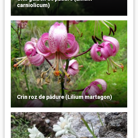
carniolicum)
Crin roz de pădure (Lilium martagon)