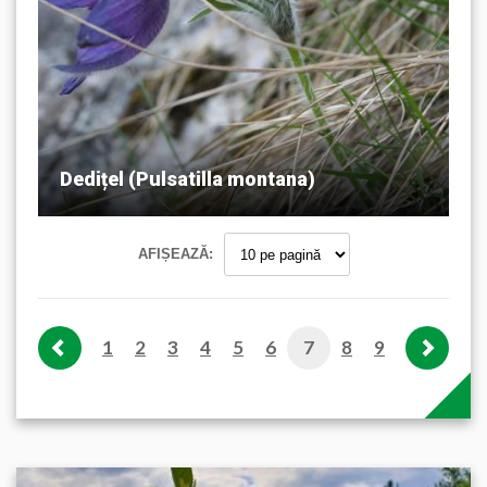
Dedițel (Pulsatilla montana)
AFIȘEAZĂ:
1
2
3
4
5
6
7
8
9