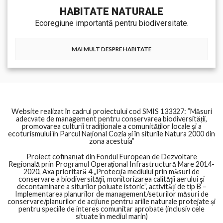
HABITATE NATURALE
Ecoregiune importantă pentru biodiversitate.
MAI MULT DESPRE HABITATE
Website realizat în cadrul proiectului cod SMIS 133327: ”Măsuri
adecvate de management pentru conservarea biodiversității,
promovarea culturii tradiționale a comunităților locale și a
ecoturismului în Parcul Național Cozia și în siturile Natura 2000 din
zona acestuia”
Proiect cofinanțat din Fondul European de Dezvoltare
Regională prin Programul Operațional Infrastructură Mare 2014-
2020, Axa prioritară 4 „Protecţia mediului prin măsuri de
conservare a biodiversităţii, monitorizarea calităţii aerului şi
decontaminare a siturilor poluate istoric”, activități de tip B –
Implementarea planurilor de management/seturilor măsuri de
conservare/planurilor de acțiune pentru ariile naturale protejate și
pentru speciile de interes comunitar aprobate (inclusiv cele
situate în mediul marin)