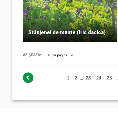
Stânjenel de munte (Iris dacica)
AFIȘEAZĂ:
1
2
23
24
25
…