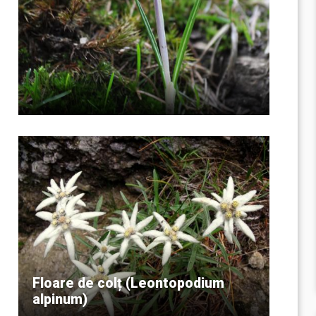
Floare de colț (Leontopodium
alpinum)