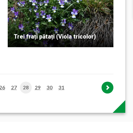
Trei frați pătați (Viola tricolor)
26
27
28
29
30
31