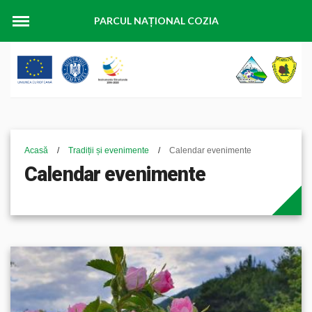
PARCUL NAȚIONAL COZIA
Acasă
/
Tradiții și evenimente
/
Calendar evenimente
Calendar evenimente