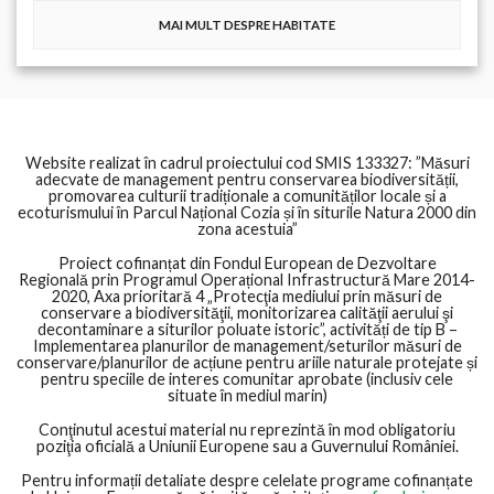
MAI MULT DESPRE HABITATE
Website realizat în cadrul proiectului cod SMIS 133327: ”Măsuri
adecvate de management pentru conservarea biodiversității,
promovarea culturii tradiționale a comunităților locale și a
ecoturismului în Parcul Național Cozia și în siturile Natura 2000 din
zona acestuia”
Proiect cofinanțat din Fondul European de Dezvoltare
Regională prin Programul Operațional Infrastructură Mare 2014-
2020, Axa prioritară 4 „Protecţia mediului prin măsuri de
conservare a biodiversităţii, monitorizarea calităţii aerului şi
decontaminare a siturilor poluate istoric”, activități de tip B –
Implementarea planurilor de management/seturilor măsuri de
conservare/planurilor de acțiune pentru ariile naturale protejate și
pentru speciile de interes comunitar aprobate (inclusiv cele
situate în mediul marin)
Conţinutul acestui material nu reprezintă în mod obligatoriu
poziţia oficială a Uniunii Europene sau a Guvernului României.
Pentru informații detaliate despre celelate programe cofinanțate